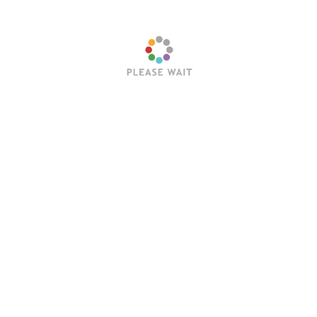
BorderTerkini
Media publikasi peristiwa terkini di wilayah Provinsi
Kalimantan Utara pada khususnya dan Indonesia pada
umumnya yang berbatasan langsung dengan negara
lain.
About
Contact
Disclaimer
Home
Kebijakan Privasi
Pedoman Media Siber
Redaksi