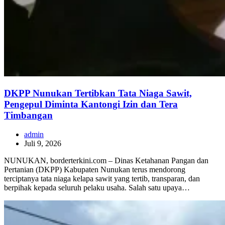
DKPP Nunukan Tertibkan Tata Niaga Sawit,
Pengepul Diminta Kantongi Izin dan Tera
Timbangan
admin
Juli 9, 2026
NUNUKAN, borderterkini.com – Dinas Ketahanan Pangan dan
Pertanian (DKPP) Kabupaten Nunukan terus mendorong
terciptanya tata niaga kelapa sawit yang tertib, transparan, dan
berpihak kepada seluruh pelaku usaha. Salah satu upaya…