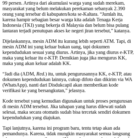
99 persen. Artinya dari akumulasi warga yang sudah merekam,
masyarakat yang belum melakukan perekaman sebanyak 2.390
orang yang tersebar di kabupaten/kota se-Kaltara. “Jumlah itu,
karena hampir sebagian besar warga kita adalah Tenaga Kerja
Indonesia (TKI) yang bekerja di Malaysia dan belum bisa pulang
lantaran terjadi penutupan akses ke negeri jiran tersebut,” katanya.
Dijelaskannya, mesin ADM itu kurang lebih seperti ATM. Tapi, di
mesin ADM ini yang keluar bukan uang, tapi dokumen
kependudukan sesuai yang diurus. Artinya, jika yang diurus e-KTP,
maka yang keluar itu e-KTP. Demikian juga jika mengurus KK,
maka yang akan keluar adalah KK.
“Jadi dia (ADM,
Red.
) itu, untuk pengurusannya KK, e-KTP, atau
dokumen kependudukan lainnya, cukup difoto dan dikirim via WA
(WhatsApp), nanti dari Disdukcapil akan memberikan kode
verifikasi ke yang bersangkutan,” jelasnya.
Kode tersebut yang kemudian digunakan untuk proses pengurusan
di mesin ADM tersebut. Jika tahapan yang harus dilewati sudah
selesai, maka secara otomatis sudah bisa tercetak sendiri dokumen
kependudukan yang diajukan.
Tapi lanjutnya, karena ini program baru, tentu tetap akan ada
pemandunya. Karena, tidak mungkin masyarakat semua langsung