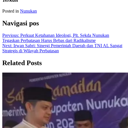
Posted in
Nunukan
Navigasi pos
Previous:
Perkuat Ketahanan Ideologi, Plt. Sekda Nunukan
Tegaskan Perbatasan Harus Bebas dari Radikalisme
Next:
Irwan Sabri: Sinergi Pemerintah Daerah dan TNI AL Sangat
Strategis di Wilayah Perbatasan
Related Posts