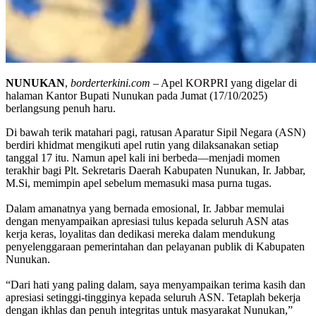
NUNUKAN
,
borderterkini.com
– Apel KORPRI yang digelar di
halaman Kantor Bupati Nunukan pada Jumat (17/10/2025)
berlangsung penuh haru.
Di bawah terik matahari pagi, ratusan Aparatur Sipil Negara (ASN)
berdiri khidmat mengikuti apel rutin yang dilaksanakan setiap
tanggal 17 itu. Namun apel kali ini berbeda—menjadi momen
terakhir bagi Plt. Sekretaris Daerah Kabupaten Nunukan, Ir. Jabbar,
M.Si, memimpin apel sebelum memasuki masa purna tugas.
Dalam amanatnya yang bernada emosional, Ir. Jabbar memulai
dengan menyampaikan apresiasi tulus kepada seluruh ASN atas
kerja keras, loyalitas dan dedikasi mereka dalam mendukung
penyelenggaraan pemerintahan dan pelayanan publik di Kabupaten
Nunukan.
“Dari hati yang paling dalam, saya menyampaikan terima kasih dan
apresiasi setinggi-tingginya kepada seluruh ASN. Tetaplah bekerja
dengan ikhlas dan penuh integritas untuk masyarakat Nunukan,”