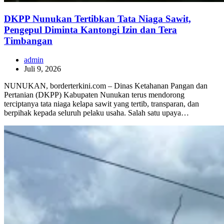
DKPP Nunukan Tertibkan Tata Niaga Sawit,
Pengepul Diminta Kantongi Izin dan Tera
Timbangan
admin
Juli 9, 2026
NUNUKAN, borderterkini.com – Dinas Ketahanan Pangan dan
Pertanian (DKPP) Kabupaten Nunukan terus mendorong
terciptanya tata niaga kelapa sawit yang tertib, transparan, dan
berpihak kepada seluruh pelaku usaha. Salah satu upaya…