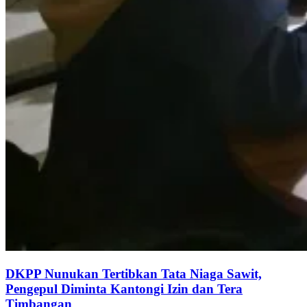
DKPP Nunukan Tertibkan Tata Niaga Sawit,
Pengepul Diminta Kantongi Izin dan Tera
Timbangan