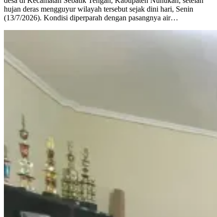
desa di Kecamatan Sebatik Tengah, Kabupaten Nunukan, setelah
hujan deras mengguyur wilayah tersebut sejak dini hari, Senin
(13/7/2026). Kondisi diperparah dengan pasangnya air…