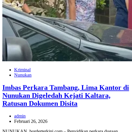
Kriminal
Nunukan
Imbas Perkara Tambang, Lima Kantor di
Nunukan Digeledah Kejati Kaltara,
Ratusan Dokumen Disita
admin
Februari 26, 2026
NUNUKAN, borderterkini.com – Penyidikan perkara dugaan