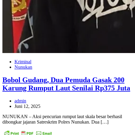
Kriminal
Nunukan
Bobol Gudang, Dua Pemuda Gasak 200
Karung Rumput Laut Senilai Rp375 Juta
admin
Juni 12, 2025
NUNUKAN – Aksi pencurian rumput laut skala besar berhasil
dibongkar jajaran Satreskrim Polres Nunukan. Dua […]