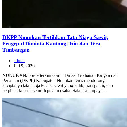
DKPP Nunukan Tertibkan Tata Niaga Sawit,
Pengepul Diminta Kantongi Izin dan Tera
Timbangan
admin
Juli 9, 2026
NUNUKAN, borderterkini.com – Dinas Ketahanan Pangan dan
Pertanian (DKPP) Kabupaten Nunukan terus mendorong
terciptanya tata niaga kelapa sawit yang tertib, transparan, dan
berpihak kepada seluruh pelaku usaha. Salah satu upaya…