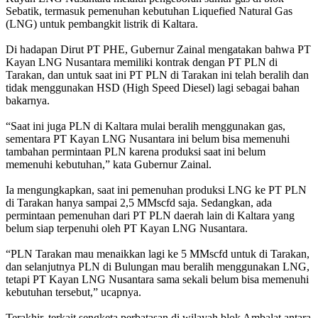
Sebatik, termasuk pemenuhan kebutuhan Liquefied Natural Gas
(LNG) untuk pembangkit listrik di Kaltara.
Di hadapan Dirut PT PHE, Gubernur Zainal mengatakan bahwa PT
Kayan LNG Nusantara memiliki kontrak dengan PT PLN di
Tarakan, dan untuk saat ini PT PLN di Tarakan ini telah beralih dan
tidak menggunakan HSD (High Speed Diesel) lagi sebagai bahan
bakarnya.
“Saat ini juga PLN di Kaltara mulai beralih menggunakan gas,
sementara PT Kayan LNG Nusantara ini belum bisa memenuhi
tambahan permintaan PLN karena produksi saat ini belum
memenuhi kebutuhan,” kata Gubernur Zainal.
Ia mengungkapkan, saat ini pemenuhan produksi LNG ke PT PLN
di Tarakan hanya sampai 2,5 MMscfd saja. Sedangkan, ada
permintaan pemenuhan dari PT PLN daerah lain di Kaltara yang
belum siap terpenuhi oleh PT Kayan LNG Nusantara.
“PLN Tarakan mau menaikkan lagi ke 5 MMscfd untuk di Tarakan,
dan selanjutnya PLN di Bulungan mau beralih menggunakan LNG,
tetapi PT Kayan LNG Nusantara sama sekali belum bisa memenuhi
kebutuhan tersebut,” ucapnya.
Terakhir, terkait sengketa perbatasan di wilayah blok Ambalat antara