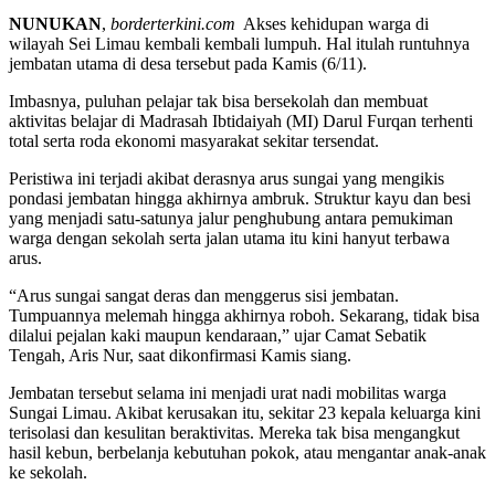
NUNUKAN
,
borderterkini.com
Akses kehidupan warga di
wilayah Sei Limau kembali kembali lumpuh. Hal itulah runtuhnya
jembatan utama di desa tersebut pada Kamis (6/11).
Imbasnya, puluhan pelajar tak bisa bersekolah dan membuat
aktivitas belajar di Madrasah Ibtidaiyah (MI) Darul Furqan terhenti
total serta roda ekonomi masyarakat sekitar tersendat.
Peristiwa ini terjadi akibat derasnya arus sungai yang mengikis
pondasi jembatan hingga akhirnya ambruk. Struktur kayu dan besi
yang menjadi satu-satunya jalur penghubung antara pemukiman
warga dengan sekolah serta jalan utama itu kini hanyut terbawa
arus.
“Arus sungai sangat deras dan menggerus sisi jembatan.
Tumpuannya melemah hingga akhirnya roboh. Sekarang, tidak bisa
dilalui pejalan kaki maupun kendaraan,” ujar Camat Sebatik
Tengah, Aris Nur, saat dikonfirmasi Kamis siang.
Jembatan tersebut selama ini menjadi urat nadi mobilitas warga
Sungai Limau. Akibat kerusakan itu, sekitar 23 kepala keluarga kini
terisolasi dan kesulitan beraktivitas. Mereka tak bisa mengangkut
hasil kebun, berbelanja kebutuhan pokok, atau mengantar anak-anak
ke sekolah.