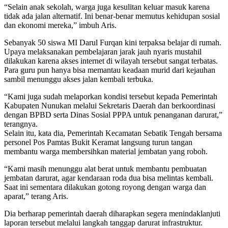
“Selain anak sekolah, warga juga kesulitan keluar masuk karena
tidak ada jalan alternatif. Ini benar-benar memutus kehidupan sosial
dan ekonomi mereka,” imbuh Aris.
Sebanyak 50 siswa MI Darul Furqan kini terpaksa belajar di rumah.
Upaya melaksanakan pembelajaran jarak jauh nyaris mustahil
dilakukan karena akses internet di wilayah tersebut sangat terbatas.
Para guru pun hanya bisa memantau keadaan murid dari kejauhan
sambil menunggu akses jalan kembali terbuka.
“Kami juga sudah melaporkan kondisi tersebut kepada Pemerintah
Kabupaten Nunukan melalui Sekretaris Daerah dan berkoordinasi
dengan BPBD serta Dinas Sosial PPPA untuk penanganan darurat,”
terangnya.
Selain itu, kata dia, Pemerintah Kecamatan Sebatik Tengah bersama
personel Pos Pamtas Bukit Keramat langsung turun tangan
membantu warga membersihkan material jembatan yang roboh.
“Kami masih menunggu alat berat untuk membantu pembuatan
jembatan darurat, agar kendaraan roda dua bisa melintas kembali.
Saat ini sementara dilakukan gotong royong dengan warga dan
aparat,” terang Aris.
Dia berharap pemerintah daerah diharapkan segera menindaklanjuti
laporan tersebut melalui langkah tanggap darurat infrastruktur.