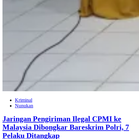
Kriminal
Nunukan
Jaringan Pengiriman Ilegal CPMI ke
Malaysia Dibongkar Bareskrim Polri, 7
Pelaku Ditangkap