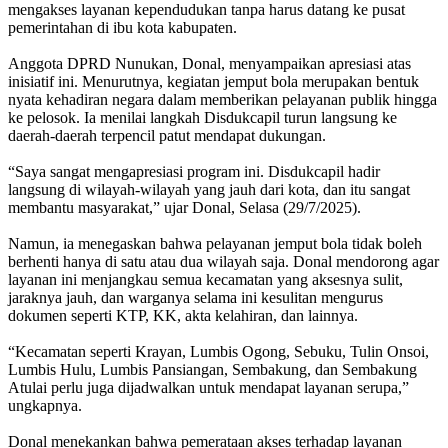
mengakses layanan kependudukan tanpa harus datang ke pusat
pemerintahan di ibu kota kabupaten.
Anggota DPRD Nunukan, Donal, menyampaikan apresiasi atas
inisiatif ini. Menurutnya, kegiatan jemput bola merupakan bentuk
nyata kehadiran negara dalam memberikan pelayanan publik hingga
ke pelosok. Ia menilai langkah Disdukcapil turun langsung ke
daerah-daerah terpencil patut mendapat dukungan.
“Saya sangat mengapresiasi program ini. Disdukcapil hadir
langsung di wilayah-wilayah yang jauh dari kota, dan itu sangat
membantu masyarakat,” ujar Donal, Selasa (29/7/2025).
Namun, ia menegaskan bahwa pelayanan jemput bola tidak boleh
berhenti hanya di satu atau dua wilayah saja. Donal mendorong agar
layanan ini menjangkau semua kecamatan yang aksesnya sulit,
jaraknya jauh, dan warganya selama ini kesulitan mengurus
dokumen seperti KTP, KK, akta kelahiran, dan lainnya.
“Kecamatan seperti Krayan, Lumbis Ogong, Sebuku, Tulin Onsoi,
Lumbis Hulu, Lumbis Pansiangan, Sembakung, dan Sembakung
Atulai perlu juga dijadwalkan untuk mendapat layanan serupa,”
ungkapnya.
Donal menekankan bahwa pemerataan akses terhadap layanan