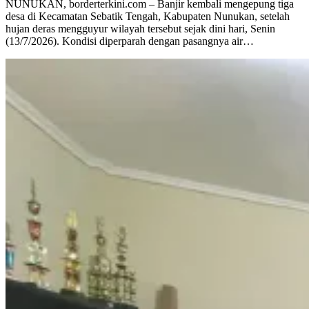
NUNUKAN, borderterkini.com – Banjir kembali mengepung tiga
desa di Kecamatan Sebatik Tengah, Kabupaten Nunukan, setelah
hujan deras mengguyur wilayah tersebut sejak dini hari, Senin
(13/7/2026). Kondisi diperparah dengan pasangnya air…