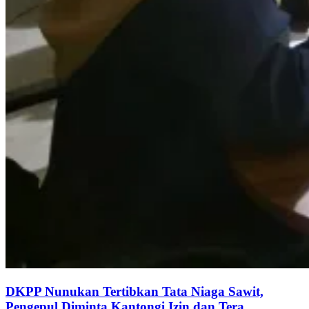
DKPP Nunukan Tertibkan Tata Niaga Sawit,
Pengepul Diminta Kantongi Izin dan Tera