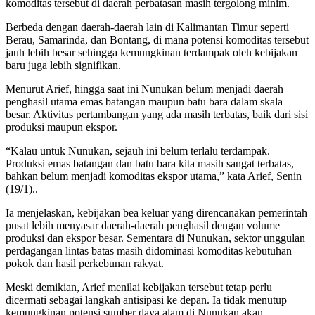
komoditas tersebut di daerah perbatasan masih tergolong minim.
Berbeda dengan daerah-daerah lain di Kalimantan Timur seperti
Berau, Samarinda, dan Bontang, di mana potensi komoditas tersebut
jauh lebih besar sehingga kemungkinan terdampak oleh kebijakan
baru juga lebih signifikan.
Menurut Arief, hingga saat ini Nunukan belum menjadi daerah
penghasil utama emas batangan maupun batu bara dalam skala
besar. Aktivitas pertambangan yang ada masih terbatas, baik dari sisi
produksi maupun ekspor.
“Kalau untuk Nunukan, sejauh ini belum terlalu terdampak.
Produksi emas batangan dan batu bara kita masih sangat terbatas,
bahkan belum menjadi komoditas ekspor utama,” kata Arief, Senin
(19/1)..
Ia menjelaskan, kebijakan bea keluar yang direncanakan pemerintah
pusat lebih menyasar daerah-daerah penghasil dengan volume
produksi dan ekspor besar. Sementara di Nunukan, sektor unggulan
perdagangan lintas batas masih didominasi komoditas kebutuhan
pokok dan hasil perkebunan rakyat.
Meski demikian, Arief menilai kebijakan tersebut tetap perlu
dicermati sebagai langkah antisipasi ke depan. Ia tidak menutup
kemungkinan potensi sumber daya alam di Nunukan akan