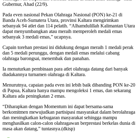
Gubernur, Ahad (22/9).
Pada even nasional Pekan Olahraga Nasional (PON) ke-21 di
Banda Aceh-Sumatera Utara, provinsi Kaltara mengirimkan
sebanyak 94 atlet dan 114 pelatih. “Alhamdulillah Kalimantan Utara
dapat menyumbangkan atau meraih memperoleh medali emas
sebanyak 3 medali emas,” ucapnya.
Capain torehan prestasi ini didukung dengan meraih 1 medali perak
dan 5 medali perunggu, dengan medali emas melalui cabang
olahraga barongsai, menembak dan panahan.
Ia menuturkan pembinaan para atlet olahraga datang dari banyak
diadakannya turnamen olahraga di Kaltara.
Menurutnya, capaian pada even ini lebih baik dibanding PON ke-20
di Papua, Kaltara hanya mampu mengoleksi 1 emas, dan sekarang
Kaltara ada peningkatan 2 emas.
“Diharapkan dengan Momentum ini dapat bersama-sama
berkomitmen mewujudkan partisipasi masyarakat dalam berolahraga
dan meningkatkan kebugaran masyarakat sehingga mampu
menghasilkan calon-calon olahragawan berprestasi berkelas dunia di
masa akan datang,” tuntasnya.(dkisp)