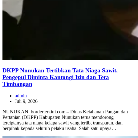
DKPP Nunukan Tertibkan Tata Niaga Sawit,
Pengepul Diminta Kantongi Izin dan Tera
Timbangan
admin
Juli 9, 2026
NUNUKAN, borderterkini.com – Dinas Ketahanan Pangan dan
Pertanian (DKPP) Kabupaten Nunukan terus mendorong
terciptanya tata niaga kelapa sawit yang tertib, transparan, dan
berpihak kepada seluruh pelaku usaha. Salah satu upaya…