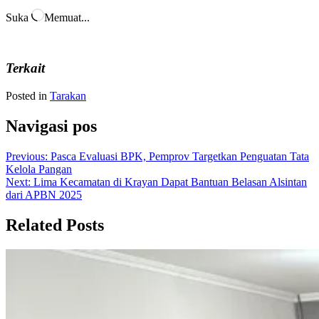
Suka
Memuat...
Terkait
Posted in
Tarakan
Navigasi pos
Previous:
Pasca Evaluasi BPK, Pemprov Targetkan Penguatan Tata
Kelola Pangan
Next:
Lima Kecamatan di Krayan Dapat Bantuan Belasan Alsintan
dari APBN 2025
Related Posts