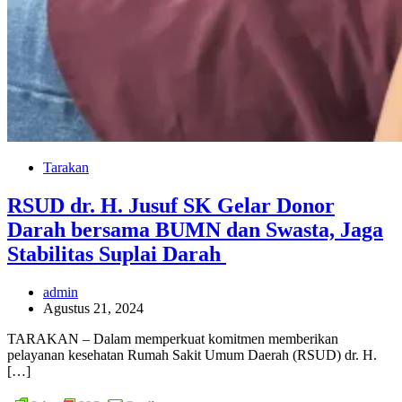
Tarakan
RSUD dr. H. Jusuf SK Gelar Donor
Darah bersama BUMN dan Swasta, Jaga
Stabilitas Suplai Darah
admin
Agustus 21, 2024
TARAKAN – Dalam memperkuat komitmen memberikan
pelayanan kesehatan Rumah Sakit Umum Daerah (RSUD) dr. H.
[…]