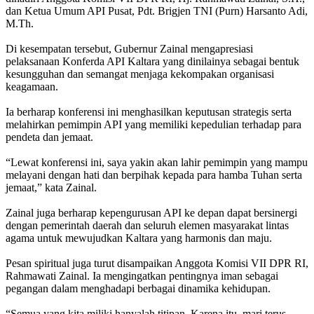
dan Ketua Umum API Pusat, Pdt. Brigjen TNI (Purn) Harsanto Adi,
M.Th.
Di kesempatan tersebut, Gubernur Zainal mengapresiasi
pelaksanaan Konferda API Kaltara yang dinilainya sebagai bentuk
kesungguhan dan semangat menjaga kekompakan organisasi
keagamaan.
Ia berharap konferensi ini menghasilkan keputusan strategis serta
melahirkan pemimpin API yang memiliki kepedulian terhadap para
pendeta dan jemaat.
“Lewat konferensi ini, saya yakin akan lahir pemimpin yang mampu
melayani dengan hati dan berpihak kepada para hamba Tuhan serta
jemaat,” kata Zainal.
Zainal juga berharap kepengurusan API ke depan dapat bersinergi
dengan pemerintah daerah dan seluruh elemen masyarakat lintas
agama untuk mewujudkan Kaltara yang harmonis dan maju.
Pesan spiritual juga turut disampaikan Anggota Komisi VII DPR RI,
Rahmawati Zainal. Ia mengingatkan pentingnya iman sebagai
pegangan dalam menghadapi berbagai dinamika kehidupan.
“Semua yang kita miliki hanyalah titipan. Karena itu, mari terus