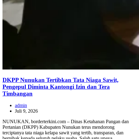
DKPP Nunukan Tertibkan Tata Niaga Sawit,
Pengepul Diminta Kantongi Izin dan Tera
Timbangan
admin
Juli 9, 2026
NUNUKAN, borderterkini.com – Dinas Ketahanan Pangan dan
Pertanian (DKPP) Kabupaten Nunukan terus mendorong
terciptanya tata niaga kelapa sawit yang tertib, transparan, dan
berpihak kepada seluruh pelaku usaha. Salah satu upaya…