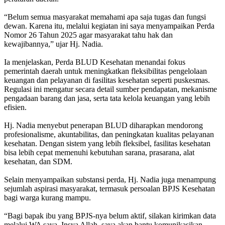
“Belum semua masyarakat memahami apa saja tugas dan fungsi
dewan. Karena itu, melalui kegiatan ini saya menyampaikan Perda
Nomor 26 Tahun 2025 agar masyarakat tahu hak dan
kewajibannya,” ujar Hj. Nadia.
Ia menjelaskan, Perda BLUD Kesehatan menandai fokus
pemerintah daerah untuk meningkatkan fleksibilitas pengelolaan
keuangan dan pelayanan di fasilitas kesehatan seperti puskesmas.
Regulasi ini mengatur secara detail sumber pendapatan, mekanisme
pengadaan barang dan jasa, serta tata kelola keuangan yang lebih
efisien.
Hj. Nadia menyebut penerapan BLUD diharapkan mendorong
profesionalisme, akuntabilitas, dan peningkatan kualitas pelayanan
kesehatan. Dengan sistem yang lebih fleksibel, fasilitas kesehatan
bisa lebih cepat memenuhi kebutuhan sarana, prasarana, alat
kesehatan, dan SDM.
Selain menyampaikan substansi perda, Hj. Nadia juga menampung
sejumlah aspirasi masyarakat, termasuk persoalan BPJS Kesehatan
bagi warga kurang mampu.
“Bagi bapak ibu yang BPJS-nya belum aktif, silakan kirimkan data
melalui WA saya. Insya Allah, saya akan bantu komunikasikan