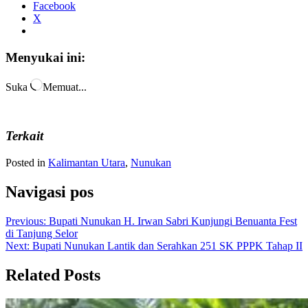
Facebook
X
Menyukai ini:
Suka
Memuat...
Terkait
Posted in
Kalimantan Utara
,
Nunukan
Navigasi pos
Previous:
Bupati Nunukan H. Irwan Sabri Kunjungi Benuanta Fest
di Tanjung Selor
Next:
Bupati Nunukan Lantik dan Serahkan 251 SK PPPK Tahap II
Related Posts