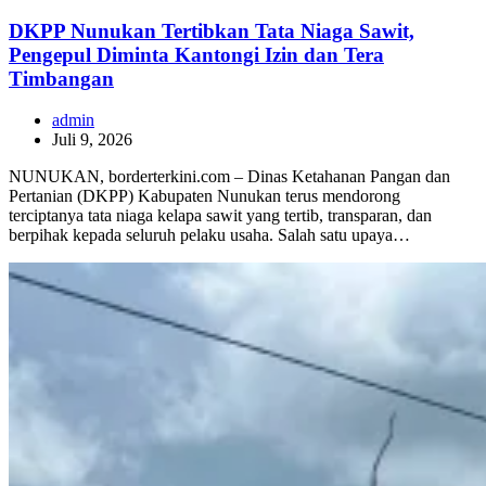
DKPP Nunukan Tertibkan Tata Niaga Sawit,
Pengepul Diminta Kantongi Izin dan Tera
Timbangan
admin
Juli 9, 2026
NUNUKAN, borderterkini.com – Dinas Ketahanan Pangan dan
Pertanian (DKPP) Kabupaten Nunukan terus mendorong
terciptanya tata niaga kelapa sawit yang tertib, transparan, dan
berpihak kepada seluruh pelaku usaha. Salah satu upaya…