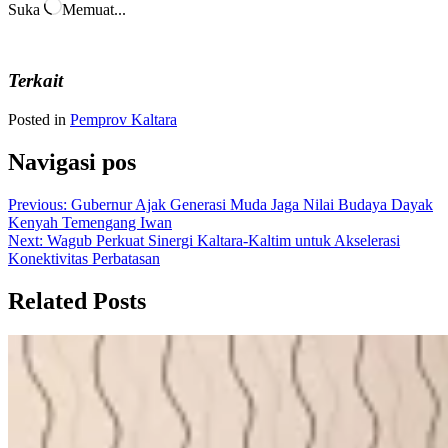
Suka
Memuat...
Terkait
Posted in
Pemprov Kaltara
Navigasi pos
Previous:
Gubernur Ajak Generasi Muda Jaga Nilai Budaya Dayak
Kenyah Temengang Iwan
Next:
Wagub Perkuat Sinergi Kaltara-Kaltim untuk Akselerasi
Konektivitas Perbatasan
Related Posts