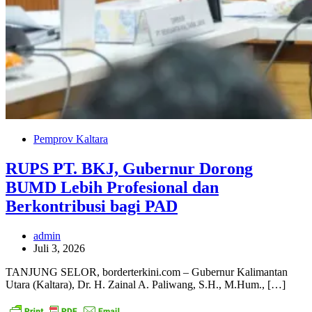
Pemprov Kaltara
RUPS PT. BKJ, Gubernur Dorong
BUMD Lebih Profesional dan
Berkontribusi bagi PAD
admin
Juli 3, 2026
TANJUNG SELOR, borderterkini.com – Gubernur Kalimantan
Utara (Kaltara), Dr. H. Zainal A. Paliwang, S.H., M.Hum., […]