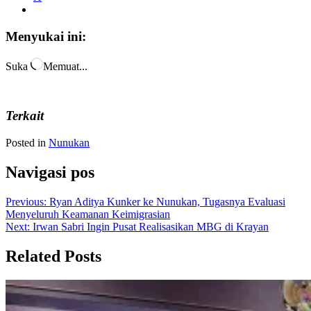
Menyukai ini:
Suka
Memuat...
Terkait
Posted in
Nunukan
Navigasi pos
Previous:
Ryan Aditya Kunker ke Nunukan, Tugasnya Evaluasi
Menyeluruh Keamanan Keimigrasian
Next:
Irwan Sabri Ingin Pusat Realisasikan MBG di Krayan
Related Posts