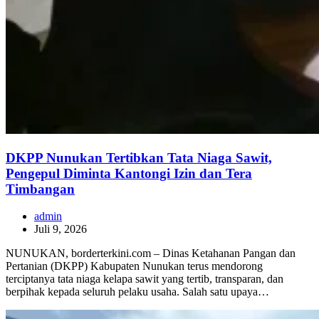
DKPP Nunukan Tertibkan Tata Niaga Sawit,
Pengepul Diminta Kantongi Izin dan Tera
Timbangan
admin
Juli 9, 2026
NUNUKAN, borderterkini.com – Dinas Ketahanan Pangan dan
Pertanian (DKPP) Kabupaten Nunukan terus mendorong
terciptanya tata niaga kelapa sawit yang tertib, transparan, dan
berpihak kepada seluruh pelaku usaha. Salah satu upaya…