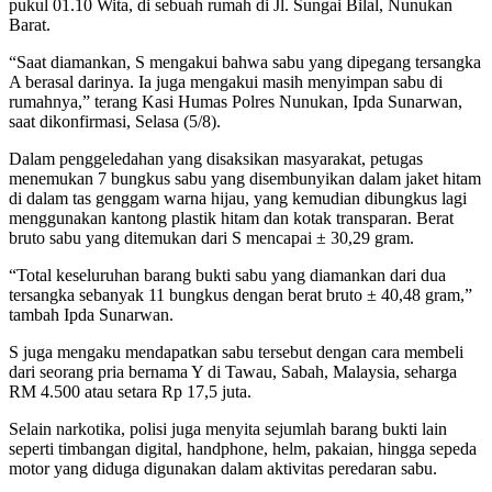
pukul 01.10 Wita, di sebuah rumah di Jl. Sungai Bilal, Nunukan
Barat.
“Saat diamankan, S mengakui bahwa sabu yang dipegang tersangka
A berasal darinya. Ia juga mengakui masih menyimpan sabu di
rumahnya,” terang Kasi Humas Polres Nunukan, Ipda Sunarwan,
saat dikonfirmasi, Selasa (5/8).
Dalam penggeledahan yang disaksikan masyarakat, petugas
menemukan 7 bungkus sabu yang disembunyikan dalam jaket hitam
di dalam tas genggam warna hijau, yang kemudian dibungkus lagi
menggunakan kantong plastik hitam dan kotak transparan. Berat
bruto sabu yang ditemukan dari S mencapai ± 30,29 gram.
“Total keseluruhan barang bukti sabu yang diamankan dari dua
tersangka sebanyak 11 bungkus dengan berat bruto ± 40,48 gram,”
tambah Ipda Sunarwan.
S juga mengaku mendapatkan sabu tersebut dengan cara membeli
dari seorang pria bernama Y di Tawau, Sabah, Malaysia, seharga
RM 4.500 atau setara Rp 17,5 juta.
Selain narkotika, polisi juga menyita sejumlah barang bukti lain
seperti timbangan digital, handphone, helm, pakaian, hingga sepeda
motor yang diduga digunakan dalam aktivitas peredaran sabu.