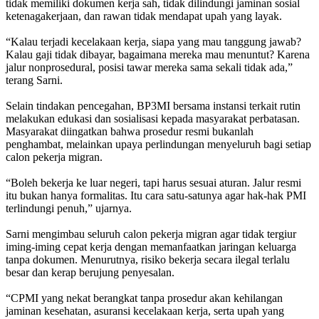
tidak memiliki dokumen kerja sah, tidak dilindungi jaminan sosial
ketenagakerjaan, dan rawan tidak mendapat upah yang layak.
“Kalau terjadi kecelakaan kerja, siapa yang mau tanggung jawab?
Kalau gaji tidak dibayar, bagaimana mereka mau menuntut? Karena
jalur nonprosedural, posisi tawar mereka sama sekali tidak ada,”
terang Sarni.
Selain tindakan pencegahan, BP3MI bersama instansi terkait rutin
melakukan edukasi dan sosialisasi kepada masyarakat perbatasan.
Masyarakat diingatkan bahwa prosedur resmi bukanlah
penghambat, melainkan upaya perlindungan menyeluruh bagi setiap
calon pekerja migran.
“Boleh bekerja ke luar negeri, tapi harus sesuai aturan. Jalur resmi
itu bukan hanya formalitas. Itu cara satu-satunya agar hak-hak PMI
terlindungi penuh,” ujarnya.
Sarni mengimbau seluruh calon pekerja migran agar tidak tergiur
iming-iming cepat kerja dengan memanfaatkan jaringan keluarga
tanpa dokumen. Menurutnya, risiko bekerja secara ilegal terlalu
besar dan kerap berujung penyesalan.
“CPMI yang nekat berangkat tanpa prosedur akan kehilangan
jaminan kesehatan, asuransi kecelakaan kerja, serta upah yang