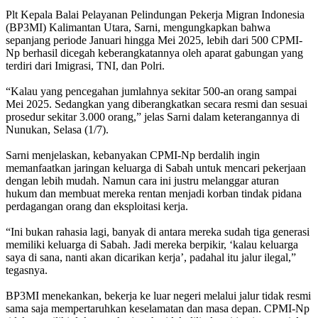
Plt Kepala Balai Pelayanan Pelindungan Pekerja Migran Indonesia
(BP3MI) Kalimantan Utara, Sarni, mengungkapkan bahwa
sepanjang periode Januari hingga Mei 2025, lebih dari 500 CPMI-
Np berhasil dicegah keberangkatannya oleh aparat gabungan yang
terdiri dari Imigrasi, TNI, dan Polri.
“Kalau yang pencegahan jumlahnya sekitar 500-an orang sampai
Mei 2025. Sedangkan yang diberangkatkan secara resmi dan sesuai
prosedur sekitar 3.000 orang,” jelas Sarni dalam keterangannya di
Nunukan, Selasa (1/7).
Sarni menjelaskan, kebanyakan CPMI-Np berdalih ingin
memanfaatkan jaringan keluarga di Sabah untuk mencari pekerjaan
dengan lebih mudah. Namun cara ini justru melanggar aturan
hukum dan membuat mereka rentan menjadi korban tindak pidana
perdagangan orang dan eksploitasi kerja.
“Ini bukan rahasia lagi, banyak di antara mereka sudah tiga generasi
memiliki keluarga di Sabah. Jadi mereka berpikir, ‘kalau keluarga
saya di sana, nanti akan dicarikan kerja’, padahal itu jalur ilegal,”
tegasnya.
BP3MI menekankan, bekerja ke luar negeri melalui jalur tidak resmi
sama saja mempertaruhkan keselamatan dan masa depan. CPMI-Np