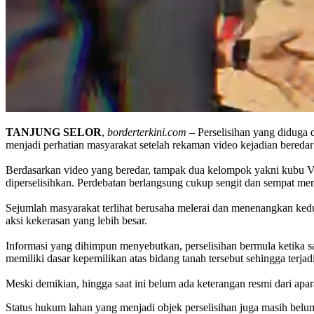
TANJUNG
SELOR
,
borderterkini.com
– Perselisihan yang diduga d
menjadi perhatian masyarakat setelah rekaman video kejadian beredar 
Berdasarkan video yang beredar, tampak dua kelompok yakni kubu VK
diperselisihkan. Perdebatan berlangsung cukup sengit dan sempat mem
Sejumlah masyarakat terlihat berusaha melerai dan menenangkan kedu
aksi kekerasan yang lebih besar.
Informasi yang dihimpun menyebutkan, perselisihan bermula ketika s
memiliki dasar kepemilikan atas bidang tanah tersebut sehingga terjadi
Meski demikian, hingga saat ini belum ada keterangan resmi dari apara
Status hukum lahan yang menjadi objek perselisihan juga masih belum