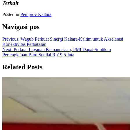
Terkait
Posted in
Pemprov Kaltara
Navigasi pos
Previous:
Wagub Perkuat Sinergi Kaltara-Kaltim untuk Akselerasi
Konektivitas Perbatasan
Next:
Perkuat Layanan Kemanusiaan, PMI Dapat Suntikan
Perlengkapan Baru Senilai Rp19,5 Juta
Related Posts