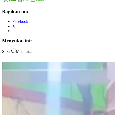
Bagikan ini:
Facebook
X
Menyukai ini:
Suka
Memuat...