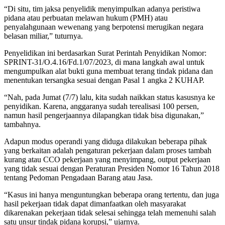
“Di situ, tim jaksa penyelidik menyimpulkan adanya peristiwa
pidana atau perbuatan melawan hukum (PMH) atau
penyalahgunaan wewenang yang berpotensi merugikan negara
belasan miliar,” tuturnya.
Penyelidikan ini berdasarkan Surat Perintah Penyidikan Nomor:
SPRINT-31/O.4.16/Fd.1/07/2023, di mana langkah awal untuk
mengumpulkan alat bukti guna membuat terang tindak pidana dan
menentukan tersangka sesuai dengan Pasal 1 angka 2 KUHAP.
“Nah, pada Jumat (7/7) lalu, kita sudah naikkan status kasusnya ke
penyidikan. Karena, anggaranya sudah terealisasi 100 persen,
namun hasil pengerjaannya dilapangkan tidak bisa digunakan,”
tambahnya.
Adapun modus operandi yang diduga dilakukan beberapa pihak
yang berkaitan adalah pengaturan pekerjaan dalam proses tambah
kurang atau CCO pekerjaan yang menyimpang, output pekerjaan
yang tidak sesuai dengan Peraturan Presiden Nomor 16 Tahun 2018
tentang Pedoman Pengadaan Barang atau Jasa.
“Kasus ini hanya menguntungkan beberapa orang tertentu, dan juga
hasil pekerjaan tidak dapat dimanfaatkan oleh masyarakat
dikarenakan pekerjaan tidak selesai sehingga telah memenuhi salah
satu unsur tindak pidana korupsi,” ujarnya.