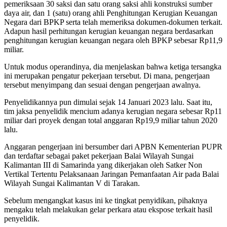
pemeriksaan 30 saksi dan satu orang saksi ahli konstruksi sumber
daya air, dan 1 (satu) orang ahli Penghitungan Kerugian Keuangan
Negara dari BPKP serta telah memeriksa dokumen-dokumen terkait.
Adapun hasil perhitungan kerugian keuangan negara berdasarkan
penghitungan kerugian keuangan negara oleh BPKP sebesar Rp11,9
miliar.
Untuk modus operandinya, dia menjelaskan bahwa ketiga tersangka
ini merupakan pengatur pekerjaan tersebut. Di mana, pengerjaan
tersebut menyimpang dan sesuai dengan pengerjaan awalnya.
Penyelidikannya pun dimulai sejak 14 Januari 2023 lalu. Saat itu,
tim jaksa penyelidik mencium adanya kerugian negara sebesar Rp11
miliar dari proyek dengan total anggaran Rp19,9 miliar tahun 2020
lalu.
Anggaran pengerjaan ini bersumber dari APBN Kementerian PUPR
dan terdaftar sebagai paket pekerjaan Balai Wilayah Sungai
Kalimantan III di Samarinda yang dikerjakan oleh Satker Non
Vertikal Tertentu Pelaksanaan Jaringan Pemanfaatan Air pada Balai
Wilayah Sungai Kalimantan V di Tarakan.
Sebelum mengangkat kasus ini ke tingkat penyidikan, pihaknya
mengaku telah melakukan gelar perkara atau ekspose terkait hasil
penyelidik.