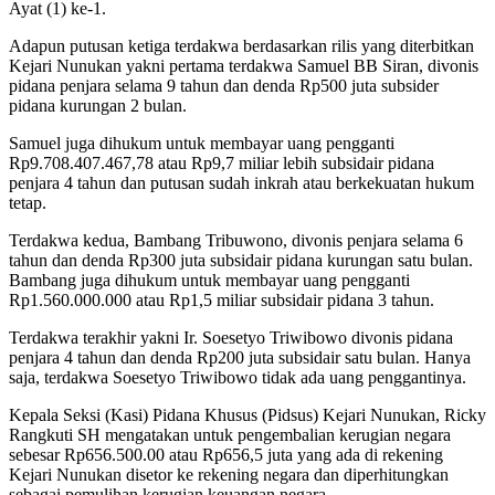
Ayat (1) ke-1.
Adapun putusan ketiga terdakwa berdasarkan rilis yang diterbitkan
Kejari Nunukan yakni pertama terdakwa Samuel BB Siran, divonis
pidana penjara selama 9 tahun dan denda Rp500 juta subsider
pidana kurungan 2 bulan.
Samuel juga dihukum untuk membayar uang pengganti
Rp9.708.407.467,78 atau Rp9,7 miliar lebih subsidair pidana
penjara 4 tahun dan putusan sudah inkrah atau berkekuatan hukum
tetap.
Terdakwa kedua, Bambang Tribuwono, divonis penjara selama 6
tahun dan denda Rp300 juta subsidair pidana kurungan satu bulan.
Bambang juga dihukum untuk membayar uang pengganti
Rp1.560.000.000 atau Rp1,5 miliar subsidair pidana 3 tahun.
Terdakwa terakhir yakni Ir. Soesetyo Triwibowo divonis pidana
penjara 4 tahun dan denda Rp200 juta subsidair satu bulan. Hanya
saja, terdakwa Soesetyo Triwibowo tidak ada uang penggantinya.
Kepala Seksi (Kasi) Pidana Khusus (Pidsus) Kejari Nunukan, Ricky
Rangkuti SH mengatakan untuk pengembalian kerugian negara
sebesar Rp656.500.00 atau Rp656,5 juta yang ada di rekening
Kejari Nunukan disetor ke rekening negara dan diperhitungkan
sebagai pemulihan kerugian keuangan negara.