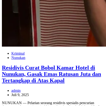
Kriminal
Nunukan
Residivis Curat Bobol Kamar Hotel di
Nunukan, Gasak Emas Ratusan Juta dan
Tertangkap di Atas Kapal
admin
Juli 9, 2025
NUNUKAN — Pelarian seorang residivis spesialis pencurian