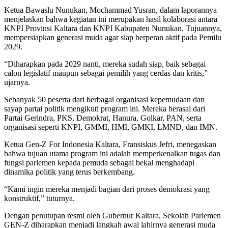
Ketua Bawaslu Nunukan, Mochammad Yusran, dalam laporannya
menjelaskan bahwa kegiatan ini merupakan hasil kolaborasi antara
KNPI Provinsi Kaltara dan KNPI Kabupaten Nunukan. Tujuannya,
mempersiapkan generasi muda agar siap berperan aktif pada Pemilu
2029.
“Diharapkan pada 2029 nanti, mereka sudah siap, baik sebagai
calon legislatif maupun sebagai pemilih yang cerdas dan kritis,”
ujarnya.
Sebanyak 50 peserta dari berbagai organisasi kepemudaan dan
sayap partai politik mengikuti program ini. Mereka berasal dari
Partai Gerindra, PKS, Demokrat, Hanura, Golkar, PAN, serta
organisasi seperti KNPI, GMMI, HMI, GMKI, LMND, dan IMN.
Ketua Gen-Z For Indonesia Kaltara, Fransiskus Jefri, menegaskan
bahwa tujuan utama program ini adalah memperkenalkan tugas dan
fungsi parlemen kepada pemuda sebagai bekal menghadapi
dinamika politik yang terus berkembang.
“Kami ingin mereka menjadi bagian dari proses demokrasi yang
konstruktif,” tuturnya.
Dengan penutupan resmi oleh Gubernur Kaltara, Sekolah Parlemen
GEN-Z diharapkan menjadi langkah awal lahirnya generasi muda