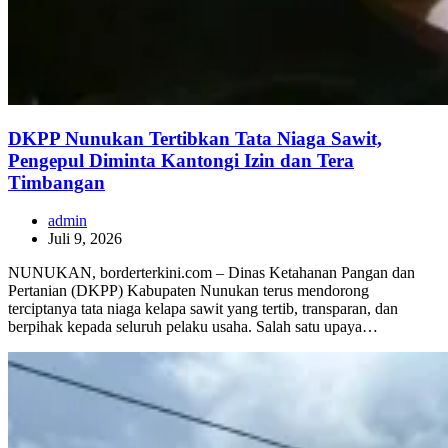
DKPP Nunukan Tertibkan Tata Niaga Sawit,
Pengepul Diminta Kantongi Izin dan Tera
Timbangan
admin
Juli 9, 2026
NUNUKAN, borderterkini.com – Dinas Ketahanan Pangan dan
Pertanian (DKPP) Kabupaten Nunukan terus mendorong
terciptanya tata niaga kelapa sawit yang tertib, transparan, dan
berpihak kepada seluruh pelaku usaha. Salah satu upaya…