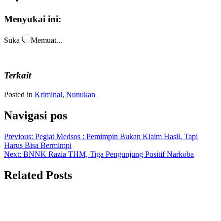
Menyukai ini:
Suka
Memuat...
Terkait
Posted in
Kriminal
,
Nunukan
Navigasi pos
Previous:
Pegiat Medsos : Pemimpin Bukan Klaim Hasil, Tapi
Harus Bisa Bermimpi
Next:
BNNK Razia THM, Tiga Pengunjung Positif Narkoba
Related Posts