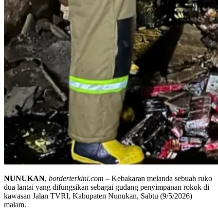
NUNUKAN
,
borderterkini.com
– Kebakaran melanda sebuah ruko
dua lantai yang difungsikan sebagai gudang penyimpanan rokok di
kawasan Jalan TVRI, Kabupaten Nunukan, Sabtu (9/5/2026)
malam.