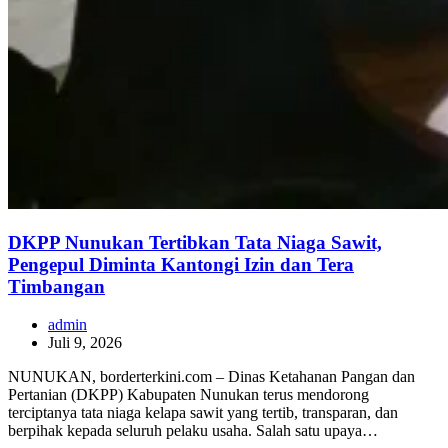
DKPP Nunukan Tertibkan Tata Niaga Sawit,
Pengepul Diminta Kantongi Izin dan Tera
Timbangan
admin
Juli 9, 2026
NUNUKAN, borderterkini.com – Dinas Ketahanan Pangan dan
Pertanian (DKPP) Kabupaten Nunukan terus mendorong
terciptanya tata niaga kelapa sawit yang tertib, transparan, dan
berpihak kepada seluruh pelaku usaha. Salah satu upaya…