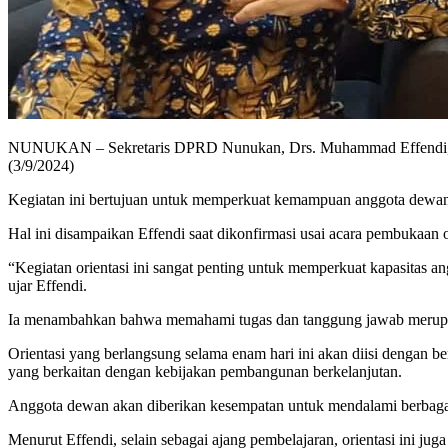
NUNUKAN – Sekretaris DPRD Nunukan, Drs. Muhammad Effendi, men
(3/9/2024)
Kegiatan ini bertujuan untuk memperkuat kemampuan anggota dewan
Hal ini disampaikan Effendi saat dikonfirmasi usai acara pembukaan
“Kegiatan orientasi ini sangat penting untuk memperkuat kapasitas
ujar Effendi.
Ia menambahkan bahwa memahami tugas dan tanggung jawab merupak
Orientasi yang berlangsung selama enam hari ini akan diisi dengan b
yang berkaitan dengan kebijakan pembangunan berkelanjutan.
Anggota dewan akan diberikan kesempatan untuk mendalami berbagai 
Menurut Effendi, selain sebagai ajang pembelajaran, orientasi ini j