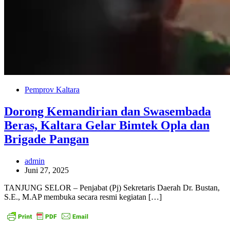
Pemprov Kaltara
Dorong Kemandirian dan Swasembada
Beras, Kaltara Gelar Bimtek Opla dan
Brigade Pangan
admin
Juni 27, 2025
TANJUNG SELOR – Penjabat (Pj) Sekretaris Daerah Dr. Bustan,
S.E., M.AP membuka secara resmi kegiatan […]