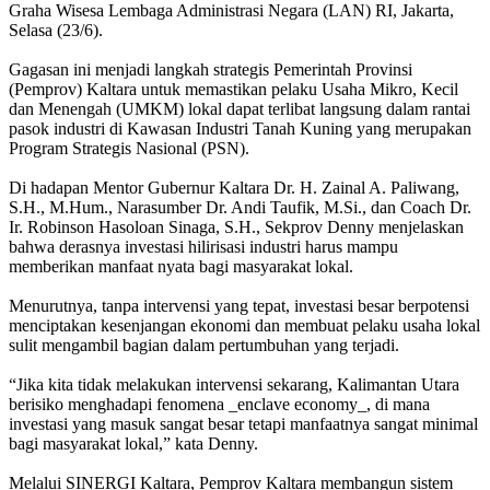
Graha Wisesa Lembaga Administrasi Negara (LAN) RI, Jakarta,
Selasa (23/6).
Gagasan ini menjadi langkah strategis Pemerintah Provinsi
(Pemprov) Kaltara untuk memastikan pelaku Usaha Mikro, Kecil
dan Menengah (UMKM) lokal dapat terlibat langsung dalam rantai
pasok industri di Kawasan Industri Tanah Kuning yang merupakan
Program Strategis Nasional (PSN).
Di hadapan Mentor Gubernur Kaltara Dr. H. Zainal A. Paliwang,
S.H., M.Hum., Narasumber Dr. Andi Taufik, M.Si., dan Coach Dr.
Ir. Robinson Hasoloan Sinaga, S.H., Sekprov Denny menjelaskan
bahwa derasnya investasi hilirisasi industri harus mampu
memberikan manfaat nyata bagi masyarakat lokal.
Menurutnya, tanpa intervensi yang tepat, investasi besar berpotensi
menciptakan kesenjangan ekonomi dan membuat pelaku usaha lokal
sulit mengambil bagian dalam pertumbuhan yang terjadi.
“Jika kita tidak melakukan intervensi sekarang, Kalimantan Utara
berisiko menghadapi fenomena _enclave economy_, di mana
investasi yang masuk sangat besar tetapi manfaatnya sangat minimal
bagi masyarakat lokal,” kata Denny.
Melalui SINERGI Kaltara, Pemprov Kaltara membangun sistem