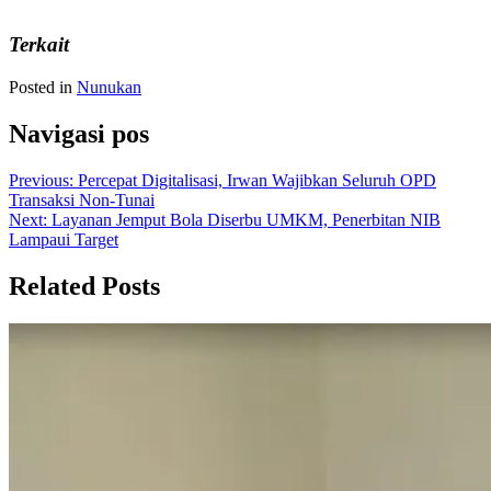
Terkait
Posted in
Nunukan
Navigasi pos
Previous:
Percepat Digitalisasi, Irwan Wajibkan Seluruh OPD
Transaksi Non-Tunai
Next:
Layanan Jemput Bola Diserbu UMKM, Penerbitan NIB
Lampaui Target
Related Posts