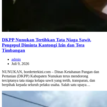
DKPP Nunukan Tertibkan Tata Niaga Sawit,
Pengepul Diminta Kantongi Izin dan Tera
Timbangan
admin
Juli 9, 2026
NUNUKAN, borderterkini.com – Dinas Ketahanan Pangan dan
Pertanian (DKPP) Kabupaten Nunukan terus mendorong
terciptanya tata niaga kelapa sawit yang tertib, transparan, dan
berpihak kepada seluruh pelaku usaha. Salah satu upaya…