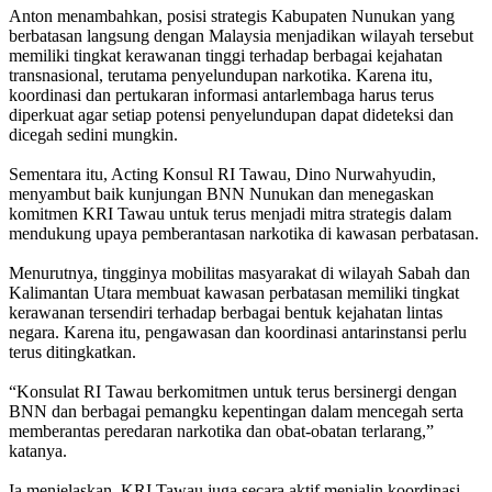
Anton menambahkan, posisi strategis Kabupaten Nunukan yang
berbatasan langsung dengan Malaysia menjadikan wilayah tersebut
memiliki tingkat kerawanan tinggi terhadap berbagai kejahatan
transnasional, terutama penyelundupan narkotika. Karena itu,
koordinasi dan pertukaran informasi antarlembaga harus terus
diperkuat agar setiap potensi penyelundupan dapat dideteksi dan
dicegah sedini mungkin.
Sementara itu, Acting Konsul RI Tawau, Dino Nurwahyudin,
menyambut baik kunjungan BNN Nunukan dan menegaskan
komitmen KRI Tawau untuk terus menjadi mitra strategis dalam
mendukung upaya pemberantasan narkotika di kawasan perbatasan.
Menurutnya, tingginya mobilitas masyarakat di wilayah Sabah dan
Kalimantan Utara membuat kawasan perbatasan memiliki tingkat
kerawanan tersendiri terhadap berbagai bentuk kejahatan lintas
negara. Karena itu, pengawasan dan koordinasi antarinstansi perlu
terus ditingkatkan.
“Konsulat RI Tawau berkomitmen untuk terus bersinergi dengan
BNN dan berbagai pemangku kepentingan dalam mencegah serta
memberantas peredaran narkotika dan obat-obatan terlarang,”
katanya.
Ia menjelaskan, KRI Tawau juga secara aktif menjalin koordinasi