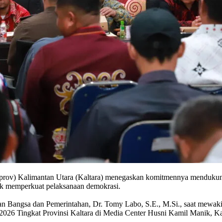
prov) Kalimantan Utara (Kaltara) menegaskan komitmennya mendukung
tuk memperkuat pelaksanaan demokrasi.
 Bangsa dan Pemerintahan, Dr. Tomy Labo, S.E., M.Si., saat mewakil
026 Tingkat Provinsi Kaltara di Media Center Husni Kamil Manik, Ka