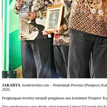
JAKARTA
,
borderterkini.com
– Pemerintah Provinsi (Pemprov) Kali
2026.
Penghargaan tersebut menjadi pengakuan atas komitmen Pemprov Ka
Dua penghargaan yang diraih yakni kategori Literasi Ekonomi dan 