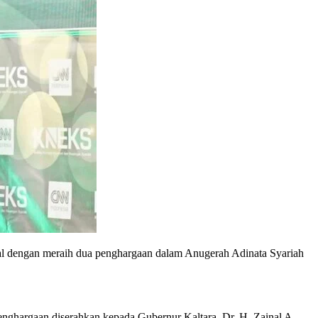
nal dengan meraih dua penghargaan dalam Anugerah Adinata Syariah
nghargaan diserahkan kepada Gubernur Kaltara, Dr. H. Zainal A.