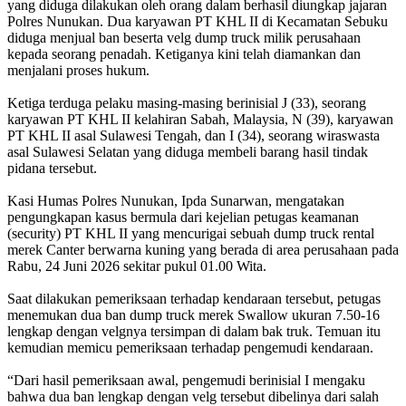
yang diduga dilakukan oleh orang dalam berhasil diungkap jajaran
Polres Nunukan. Dua karyawan PT KHL II di Kecamatan Sebuku
diduga menjual ban beserta velg dump truck milik perusahaan
kepada seorang penadah. Ketiganya kini telah diamankan dan
menjalani proses hukum.
Ketiga terduga pelaku masing-masing berinisial J (33), seorang
karyawan PT KHL II kelahiran Sabah, Malaysia, N (39), karyawan
PT KHL II asal Sulawesi Tengah, dan I (34), seorang wiraswasta
asal Sulawesi Selatan yang diduga membeli barang hasil tindak
pidana tersebut.
Kasi Humas Polres Nunukan, Ipda Sunarwan, mengatakan
pengungkapan kasus bermula dari kejelian petugas keamanan
(security) PT KHL II yang mencurigai sebuah dump truck rental
merek Canter berwarna kuning yang berada di area perusahaan pada
Rabu, 24 Juni 2026 sekitar pukul 01.00 Wita.
Saat dilakukan pemeriksaan terhadap kendaraan tersebut, petugas
menemukan dua ban dump truck merek Swallow ukuran 7.50-16
lengkap dengan velgnya tersimpan di dalam bak truk. Temuan itu
kemudian memicu pemeriksaan terhadap pengemudi kendaraan.
“Dari hasil pemeriksaan awal, pengemudi berinisial I mengaku
bahwa dua ban lengkap dengan velg tersebut dibelinya dari salah