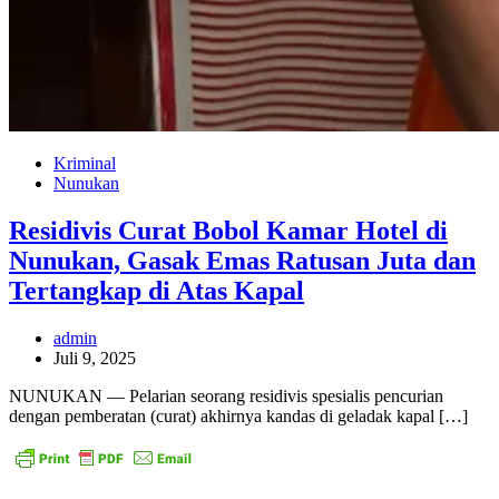
Kriminal
Nunukan
Residivis Curat Bobol Kamar Hotel di
Nunukan, Gasak Emas Ratusan Juta dan
Tertangkap di Atas Kapal
admin
Juli 9, 2025
NUNUKAN — Pelarian seorang residivis spesialis pencurian
dengan pemberatan (curat) akhirnya kandas di geladak kapal […]