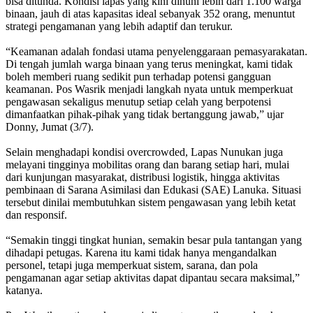
bisa ditunda. Kondisi lapas yang kini dihuni lebih dari 1.100 warga
binaan, jauh di atas kapasitas ideal sebanyak 352 orang, menuntut
strategi pengamanan yang lebih adaptif dan terukur.
“Keamanan adalah fondasi utama penyelenggaraan pemasyarakatan.
Di tengah jumlah warga binaan yang terus meningkat, kami tidak
boleh memberi ruang sedikit pun terhadap potensi gangguan
keamanan. Pos Wasrik menjadi langkah nyata untuk memperkuat
pengawasan sekaligus menutup setiap celah yang berpotensi
dimanfaatkan pihak-pihak yang tidak bertanggung jawab,” ujar
Donny, Jumat (3/7).
Selain menghadapi kondisi overcrowded, Lapas Nunukan juga
melayani tingginya mobilitas orang dan barang setiap hari, mulai
dari kunjungan masyarakat, distribusi logistik, hingga aktivitas
pembinaan di Sarana Asimilasi dan Edukasi (SAE) Lanuka. Situasi
tersebut dinilai membutuhkan sistem pengawasan yang lebih ketat
dan responsif.
“Semakin tinggi tingkat hunian, semakin besar pula tantangan yang
dihadapi petugas. Karena itu kami tidak hanya mengandalkan
personel, tetapi juga memperkuat sistem, sarana, dan pola
pengamanan agar setiap aktivitas dapat dipantau secara maksimal,”
katanya.