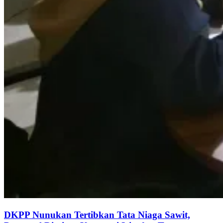
DKPP Nunukan Tertibkan Tata Niaga Sawit,